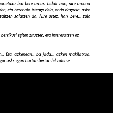
horietako bat bere amari bidali zion, nire amona
den, eta berehala irtengo dela, ondo dagoela, asko
ltzen saiatzen da. Nire ustez, han, bere… zulo
berrikusi egiten zituzten, eta interesatzen ez
in… Eta, azkenean… ba jada…, azken makilatxoa,
ur aski, egun hartan bertan hil zuten.»