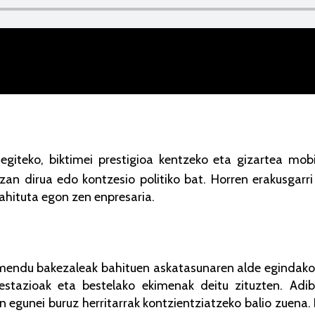
egiteko, biktimei prestigioa kentzeko eta gizartea mobi
 izan dirua edo kontzesio politiko bat. Horren erakusgar
ahituta egon zen enpresaria.
imendu bakezaleak bahituen askatasunaren alde egindak
tazioak eta bestelako ekimenak deitu zituzten. Adib
 egunei buruz herritarrak kontzientziatzeko balio zuena. 