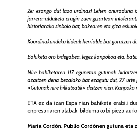
Zer esango dut lazo urdinaz! Lehen onuraduna iz
jarrera-aldaketa eragin zuen gizartean intolerant
historiarako sinbolo bat, bakearen eta giza eskubi
Koordinakundeko kideak herrialde bat goratzen du
Bahiketa oro bidegabea, legez kanpokoa eta, bate
Nire bahiketaren 117 egunetan gutunak bidaltzen
azaltzen dena bezalako bat ezagutu dut, 27 urte 
«Gutunak nire hilkutxatik» deitzen nien. Kanpoko
ETA ez da izan Espainian bahiketa erabili d
enpresariaren alabak, bildumako bi pieza aurk
María Cordón. Publio Cordónen gutuna eta 