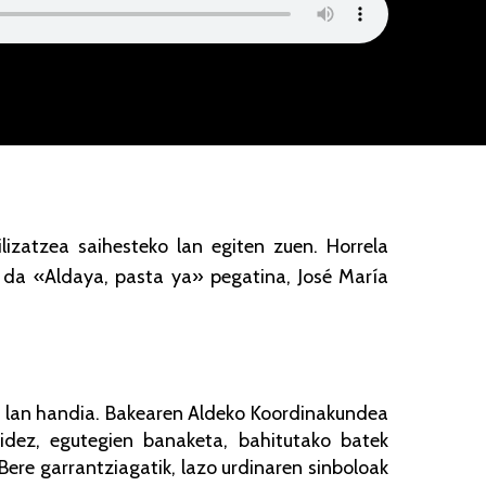
lizatzea saihesteko lan egiten zuen. Horrela
ri da «Aldaya, pasta ya» pegatina, José María
o lan handia. Bakearen Aldeko Koordinakundea
idez, egutegien banaketa, bahitutako batek
Bere garrantziagatik, lazo urdinaren sinboloak