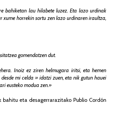
e bahiketan lau hilabete luzez. Eta lazo urdinak
r xume horrekin sortu zen lazo urdinaren iraultza,
isitatzea gomendatzen dut.
hera. Inoiz ez ziren helmugara iritsi, eta hemen
desde mi celda » idatzi zuen, eta nik gutun hauei
nari eusteko modua zen.»
k bahitu eta desagerrarazitako Publio Cordón