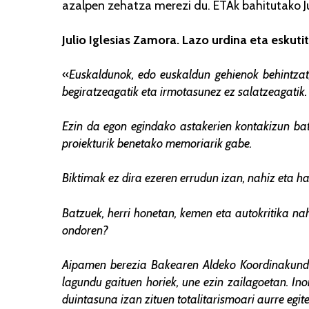
azalpen zehatza merezi du. ETAk bahitutako Ju
Julio Iglesias Zamora. Lazo urdina eta eskutit
«
Euskaldunok, edo euskaldun gehienok behintzat,
begiratzeagatik eta irmotasunez ez salatzeagatik. 
Ezin da egon egindako astakerien kontakizun bat
proiekturik benetako memoriarik gabe.
Biktimak ez dira ezeren errudun izan, nahiz eta ha
Batzuek, herri honetan, kemen eta autokritika nah
ondoren?
Aipamen berezia Bakearen Aldeko Koordinakundea
lagundu gaituen horiek, une ezin zailagoetan. In
duintasuna izan zituen totalitarismoari aurre egite