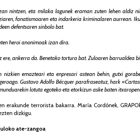
an nintzen, eta milaka lagunek eraman zuten lehen aldiz nir
ziaren, fanatismoaren eta indarkeria kriminalaren aurrean. Iku
deen defentsaren sinbolo bat.
ten heroi anonimoak izan dira.
z ere, ankerra da. Benetako tortura bat. Zuloaren barrualdea b
 nizkien emazteari eta enpresari astean behin, gutxi gorabe
geroago. Gustavo Adolfo Bécquer parafraseatuz, hark «Cartas 
 munduarekin lotuta egoteko eta etorkizun aske baten itxarope
uen erakunde terrorista bakarra. María Cordónek, GRAPO
ezten dizkigu.
zuloko ate-zangoa