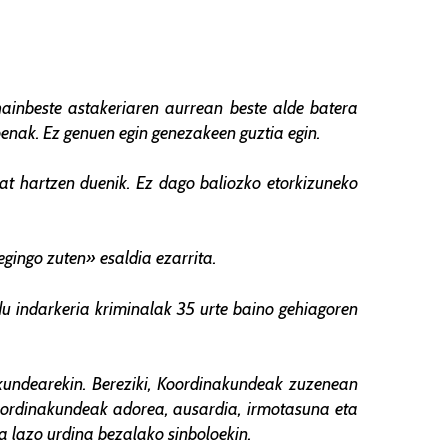
hainbeste astakeriaren aurrean beste alde batera
oenak. Ez genuen egin genezakeen guztia egin.
at hartzen duenik. Ez dago baliozko etorkizuneko
egingo zuten» esaldia ezarrita.
 du indarkeria kriminalak 35 urte baino gehiagoren
kundearekin. Bereziki, Koordinakundeak zuzenean
 Koordinakundeak adorea, ausardia, irmotasuna eta
ta lazo urdina bezalako sinboloekin.