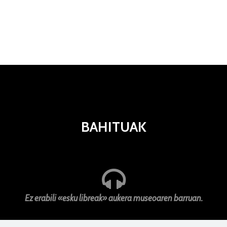
BAHITUAK
Ez erabili «esku libreak» aukera museoaren barruan.