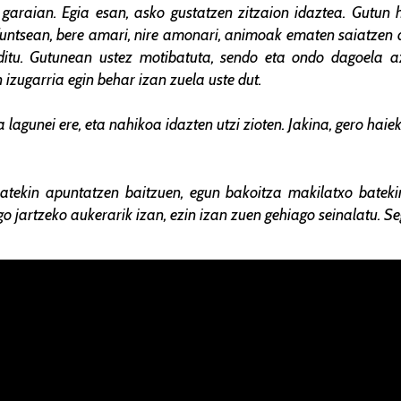
a garaian. Egia esan, asko gustatzen zitzaion idaztea. Gutun 
, funtsean, bere amari, nire amonari, animoak ematen saiatzen 
itu. Gutunean ustez motibatuta, sendo eta ondo dagoela aza
 izugarria egin behar izan zuela uste dut.
 lagunei ere, eta nahikoa idazten utzi zioten. Jakina, gero haiek 
atekin apuntatzen baitzuen, egun bakoitza makilatxo batek
 jartzeko aukerarik izan, ezin izan zuen gehiago seinalatu. Seg