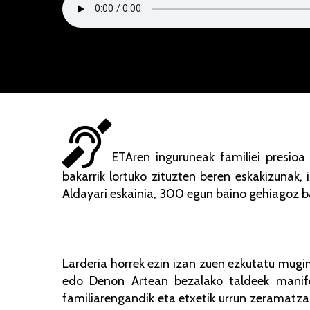
ETAren inguruneak familiei presioa 
bakarrik lortuko zituzten beren eskakizunak,
Aldayari eskainia, 300 egun baino gehiagoz b
Larderia horrek ezin izan zuen ezkutatu mug
edo Denon Artean bezalako taldeek manifes
familiarengandik eta etxetik urrun zeramatzan