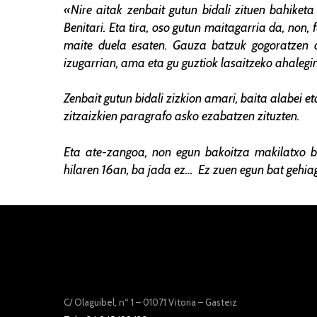
«Nire aitak zenbait gutun bidali zituen bahiket
Benitari. Eta tira, oso gutun maitagarria da, non
maite duela esaten. Gauza batzuk gogoratzen d
izugarrian, ama eta gu guztiok lasaitzeko ahalegin
Zenbait gutun bidali zizkion amari, baita alabei eta
zitzaizkien paragrafo asko ezabatzen zituzten.
Eta ate-zangoa, non egun bakoitza makilatxo b
hilaren 16an, ba jada ez… Ez zuen egun bat gehiago
C/ Olaguibel, nº 1 – 01071 Vitoria – Gasteiz