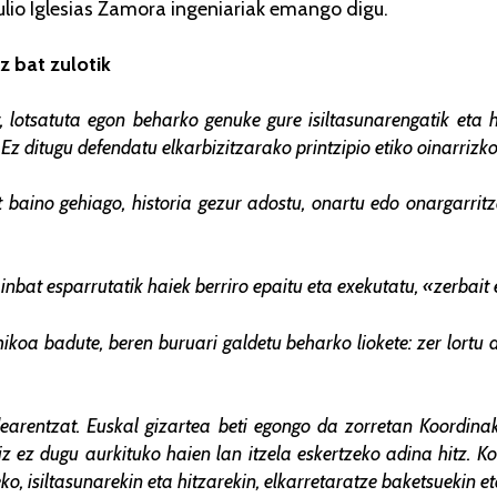
lio Iglesias
Zamora ingeniariak
emango digu.
z bat zulotik
 lotsatuta egon beharko genuke gure isiltasunarengatik eta 
Ez ditugu defendatu elkarbizitzarako printzipio etiko oinarrizk
 baino gehiago, historia gezur adostu, onartu edo onargarritz
inbat esparrutatik haiek berriro epaitu eta exekutatu, «zerbait 
ikoa badute, beren buruari galdetu beharko liokete: zer lortu
rentzat. Euskal gizartea beti egongo da zorretan Koordina
oiz ez dugu aurkituko haien lan itzela eskertzeko adina hitz.
ko, isiltasunarekin eta hitzarekin, elkarretaratze baketsuekin e